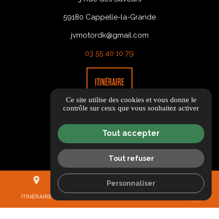
59180 Cappelle-la-Grande
jvmotordk@gmail.com
03 55 40 10 79
ITINÉRAIRE
Ce site utilise des cookies et vous donne le
contrôle sur ceux que vous souhaitez activer
Tout accepter
Informations complémentaires
Tout refuser
CGV
Mentions légales
place
mail
call
Personnaliser
Politique de confidentialité
ITINÉRAIRE
CONTACTEZ-NOUS
04 69 00 15 04
Gestion des cookies