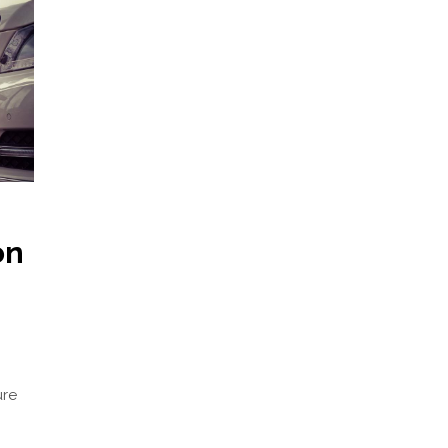
on
ure