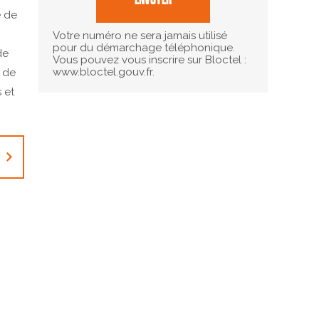
e de
Votre numéro ne sera jamais utilisé
pour du démarchage téléphonique.
de
Vous pouvez vous inscrire sur Bloctel :
www.bloctel.gouv.fr.
n de
 et