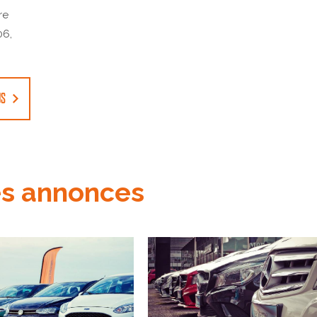
re
06,
US
es annonces