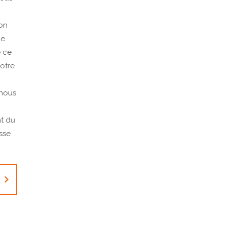
ion
ne
e ce
votre
 nous
t du
asse