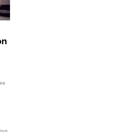
on
ure
nous