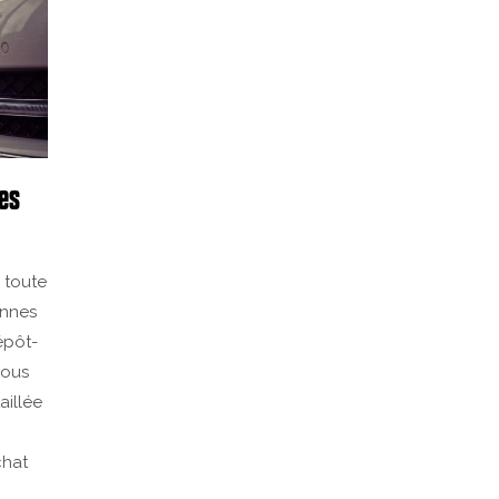
pes
 toute
annes
épôt-
Nous
aillée
chat