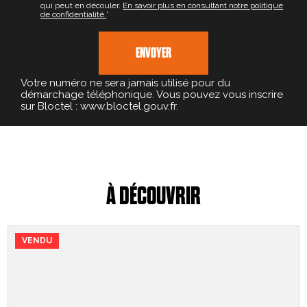
qui peut en découler.
En savoir plus en consultant notre politique
de confidentialité.
*
Votre numéro ne sera jamais utilisé pour du
démarchage téléphonique. Vous pouvez vous inscrire
sur Bloctel : www.bloctel.gouv.fr.
À DÉCOUVRIR
VENDU