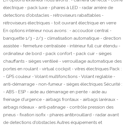
électrique - pack luxe - phares à LED - radar arrière de
detections d'obstacles - rétroviseurs rabattables -
rétroviseurs électriques - toit ouvrant électrique en verre
En options i
ntérieur nous avons : - accoudoir central -
banquette 1/3 - 2/3 - climatisation automatique - direction
assistée - fermeture centralisée - intérieur full cuir étendu -
ordinateur de bord - pack confort - pack cuir - sièges
chauffants - sièges ventileé - verrouillage automatique des
portes en roulant - virtual cockpit - vitres électriques Pack :
- GPS couleur - Volant multifonctions - Volant reglable -
anti-démarrage - non-fumeur - sièges électriques Sécurité :
- ABS - ESP - aide au démarrage en pente - aide au
freinage d'urgence - airbags frontaux - airbags laréraux -
airbags rideaux - anti-patinage - contrôle pression des
pneus - fixation isofix - phares antibrouillard - radar avant
de detections d'obstacles Autres équipements et