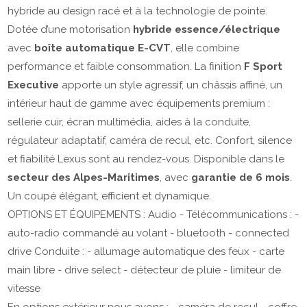
hybride au design racé et à la technologie de pointe.
Dotée d’une motorisation
hybride essence/électrique
avec
boîte automatique E-CVT
, elle combine
performance et faible consommation. La finition
F Sport
Executive
apporte un style agressif, un châssis affiné, un
intérieur haut de gamme avec équipements premium :
sellerie cuir, écran multimédia, aides à la conduite,
régulateur adaptatif, caméra de recul, etc. Confort, silence
et fiabilité Lexus sont au rendez-vous. Disponible dans le
secteur des Alpes-Maritimes
, avec
garantie de 6 mois
.
Un coupé élégant, efficient et dynamique.
OPTIONS ET ÉQUIPEMENTS : Audio - Télécommunications : -
auto-radio commandé au volant - bluetooth - connected
drive Conduite : - allumage automatique des feux - carte
main libre - drive select - détecteur de pluie - limiteur de
vitesse
En options extérieur nous avons : - caméra de recul - coffre